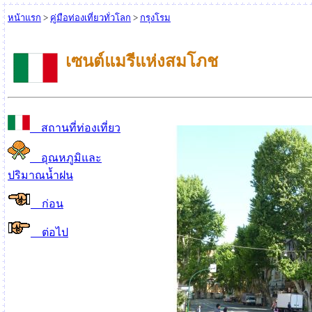
หน้าแรก
>
คู่มือท่องเที่ยวทั่วโลก
>
กรุงโรม
เซนต์แมรีแห่ง
สมโภช
สถานที่ท่องเที่ยว
อุณหภูมิและ
ปริมาณน้ำฝน
ก่อน
ต่อไป