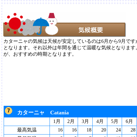
カターニャの気候は天候が安定しているのは6月から9月で
となります。それ以外は年間を通じて温暖な気候となります。
が、おすすめの時期となります。
カターニャ Catania
1月
2月
3月
4月
5月
6月
最高気温
16
16
18
20
24
28