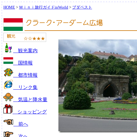
HOME
>
Ｍｉｎｉ旅行ガイドinWorld
>
ブダペスト
観光案内
国情報
都市情報
リンク集
気温と降水量
ショッピング
前へ
次へ