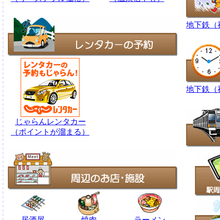
地下鉄（
地下鉄（
じゃらんレンタカー
（ポイントが溜まる）
居酒屋
焼肉
ラーメン