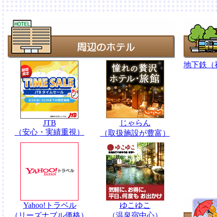
地下鉄（
JTB
じゃらん
（安心・実績重視）
（取扱施設が豊富）
Yahoo!トラベル
ゆこゆこ
（リーズナブル価格）
（温泉宿中心）