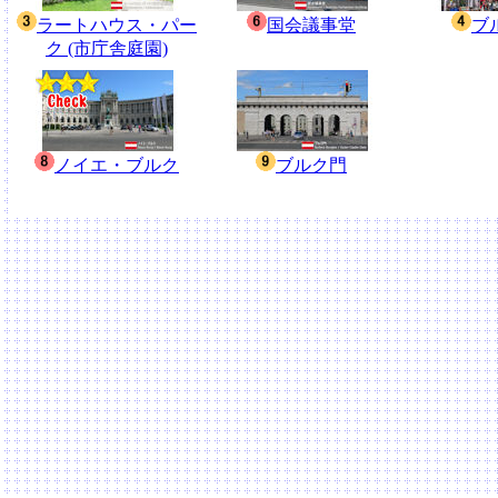
ラートハウス・パー
国会議事堂
ブ
ク (市庁舎庭園)
ノイエ・ブルク
ブルク門