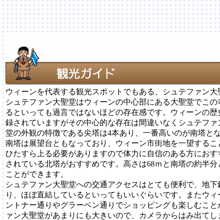
ウィーンを代表する観光スポットでもある、シュテファン大
シュテファン大聖堂はウィーンの中心部にある大聖堂でこの
るといっても過言ではないほどの存在感です。ウィーンの歴史
録されていますがその中心的な存在は間違いなくシュテファ
堂の外観の特徴である尖塔は4本あり、一番高いのが南塔とな
南塔は展望台ともなっており、ウィーン市街地を一望するこ
ひたすら上る必要がありますので体力に自信のある方におす
されている北塔がおすすめです。高さは68ｍと南塔の約半
ことができます。
シュテファン大聖堂への交通アクセスはとても便利で、地下鉄のSt
り、ほぼ直結しているといってもいいぐらいです。またウィ
ントナー通りやグラーベン通りでショッピングも楽しむこと
ァン大聖堂があまりにも大きいので、カメラからはみ出てし