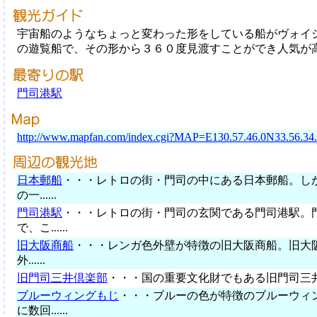
宇宙船のようなちょっと変わった形をしている船がヴォイ
の遊覧船で、その形から３６０度見渡すことができ人気が
門司港駅
http://www.mapfan.com/index.cgi?MAP=E130.57.46.0N33.56.
日本郵船
・・・レトロの街・門司の中にある日本郵船。し
の一......
門司港駅
・・・レトロの街・門司の玄関である門司港駅。
で、こ......
旧大阪商船
・・・レンガ色外壁が特徴の旧大阪商船。旧大
外......
旧門司三井倶楽部
・・・国の重要文化財でもある旧門司三井倶
ブルーウィングもじ
・・・ブルーの色が特徴のブルーウィ
に数回......