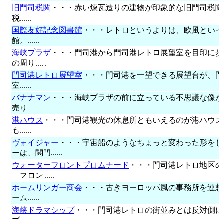
旧門司税関
・・・赤い煉瓦造りの建物が印象的な旧門司税
税......
国際友好記念図書館
・・・レトロというよりは、欧風とい
館。......
海峡プラザ
・・・門司港から門司港レトロ展望室を目印に
の周り......
門司港レトロ展望室
・・・門司港を一望できる展望台が、
室......
バナナマン
・・・海峡プラザの前に立っている不思議な像
売り......
港ハウス
・・・門司港観光の休息所ともいえるのが港ハウ
も......
ヴォイジャー
・・・宇宙船のようなちょっと変わった形を
ーは、関門......
ウォーターフロントプロムナード
・・・門司港レトロ地区
ーフロン......
ホームリンガー商会
・・・古きヨーロッパ風の事務所を連
ーム......
海峡ドラマシップ
・・・門司港レトロの街並みとは反対側