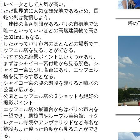
レベータとして人気が高い。
ただ世界的に人気な観光地であるため、長
蛇の列は覚悟しよう。
塔の
建物の高さ制限があるパリの市街地では
唯一といっていいほどの高層建築物で高さ
は321mにもなる。
したがってパリ市内のほとんどの場所でエ
ッフェル塔を見ることができる。
おすすめの絶景ポイントはいくつかあり、
まずはシャイヨー宮付近から見る景色。シ
ャイヨー宮は少し高台にあり、エッフェル
塔を見下ろす形となる。
シャイヨー宮の脇の階段を降りると噴水の
公園が広がる。
公園とエッフェル塔の２ショットも絶好の
撮影ポイント。
エッフェル塔の展望台からはパリの市内を
一望でき、凱旋門やルーブル美術館、サク
レクール寺院やアンヴァリッドなど有名な
施設もまた違った角度から見ることができ
る。