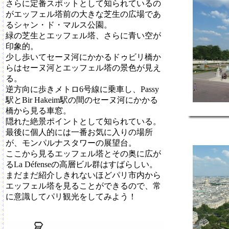
さらに定番スポットとして知られているの
がエッフェル塔前の大きな芝生の広場であ
るシャン・ド・マルス公園。
緑の芝生とエッフェル塔、さらに青い空が
印象的。
少し歩いてセーヌ河にかかるドゥビリ橋か
らはセーヌ河とエッフェル塔の景色が見え
る。
逆方向に歩きメトロ6号線に乗車し、Passy
駅とBir Hakeim駅の間のセーヌ河にかかる
橋から見る車窓。
隠れた絶景ポイントとして知られている。
最後に個人的には一番お気に入りの場所
が、モンパルナスタワーの展望台。
ここから見るエッフェル塔とその奥に広が
るLa Défenseの高層ビル群はすばらしい。
まだまだ紹介しきれないほどパリ市内から
エッフェル塔を見ることができるので、常
に意識してパリ観光をしてみよう！