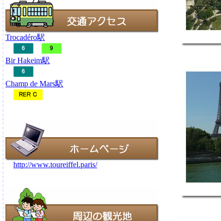
Trocadéro駅
Bir Hakeim駅
Champ de Mars駅
http://www.toureiffel.paris/